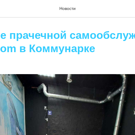
Новости
е прачечной самообслу
com в Коммунарке