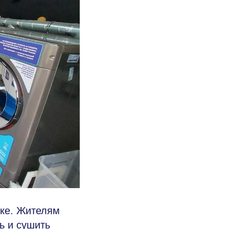
рке. Жителям
ь и сушить