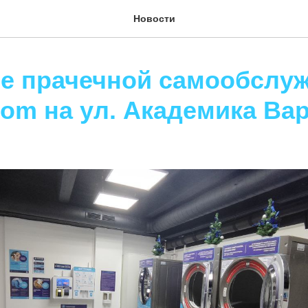
Новости
е прачечной самообслу
com на ул. Академика Ва