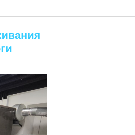
живания
рги