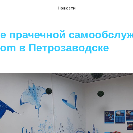
Новости
е прачечной самообслу
com в Петрозаводске