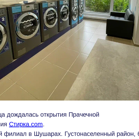
ца дождалась открытия Прачечной
ния
Стирка.com
.
 филиал в Шушарах. Густонаселенный район, б