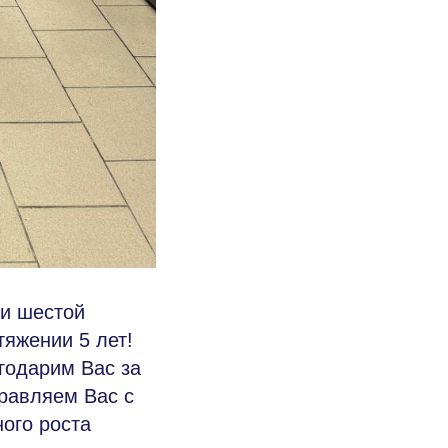
ли шестой
яжении 5 лет!
годарим Вас за
дравляем Вас с
ого роста